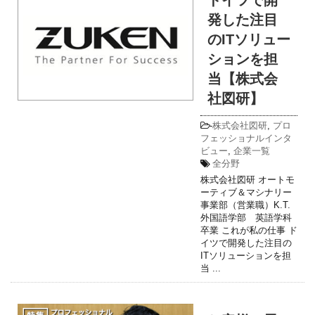
ドイツで開
発した注目
のITソリュー
ションを担
当【株式会
社図研】
-
株式会社図研
,
プロ
フェッショナルインタ
ビュー
,
企業一覧
全分野
株式会社図研 オートモ
ーティブ＆マシナリー
事業部（営業職）K.T.
外国語学部 英語学科
卒業 これが私の仕事 ド
イツで開発した注目の
ITソリューションを担
当 ...