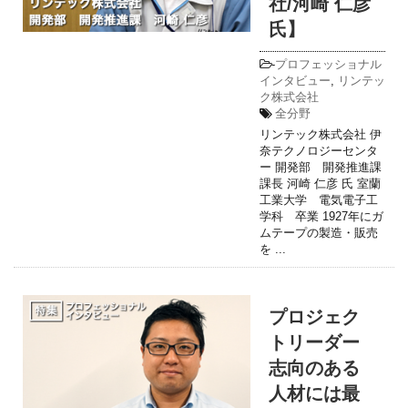
社/河崎 仁彦
氏】
-
プロフェッショナル
インタビュー
,
リンテッ
ク株式会社
全分野
リンテック株式会社 伊
奈テクノロジーセンタ
ー 開発部 開発推進課
課長 河崎 仁彦 氏 室蘭
工業大学 電気電子工
学科 卒業 1927年にガ
ムテープの製造・販売
を ...
プロジェク
トリーダー
志向のある
人材には最