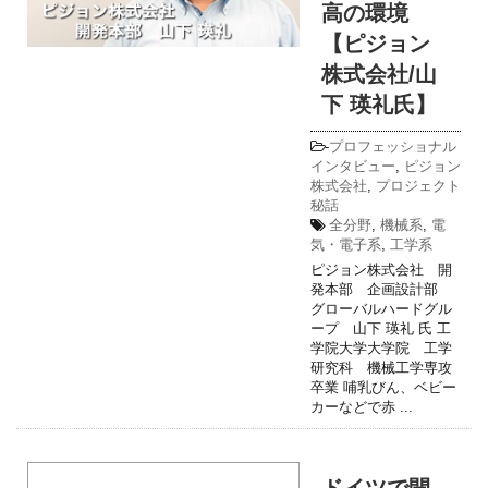
高の環境
【ピジョン
株式会社/山
下 瑛礼氏】
-
プロフェッショナル
インタビュー
,
ピジョン
株式会社
,
プロジェクト
秘話
全分野
,
機械系
,
電
気・電子系
,
工学系
ピジョン株式会社 開
発本部 企画設計部
グローバルハードグル
ープ 山下 瑛礼 氏 工
学院大学大学院 工学
研究科 機械工学専攻
卒業 哺乳びん、ベビー
カーなどで赤 ...