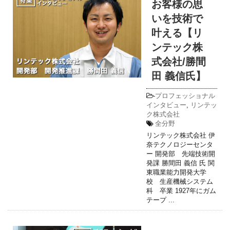
お客様の思
いを技術で
叶える【リ
ンテック株
式会社/勝間
田 義信氏】
-
プロフェッショナル
インタビュー
,
リンテッ
ク株式会社
全分野
リンテック株式会社 伊
奈テクノロジーセンタ
ー 開発部 先端技術開
発課 勝間田 義信 氏 関
東職業能力開発大学
校 生産機械システム
科 卒業 1927年にガム
テープ ...