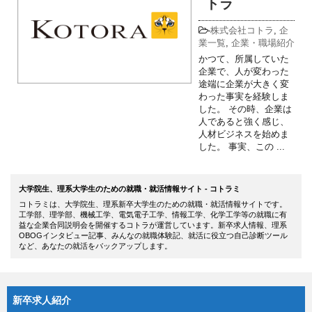
トラ
-
株式会社コトラ
,
企
業一覧
,
企業・職場紹介
かつて、所属していた
企業で、人が変わった
途端に企業が大きく変
わった事実を経験しま
した。 その時、企業は
人であると強く感じ、
人材ビジネスを始めま
した。 事実、この ...
大学院生、理系大学生のための就職・就活情報サイト - コトラミ
コトラミは、大学院生、理系新卒大学生のための就職・就活情報サイトです。
工学部、理学部、機械工学、電気電子工学、情報工学、化学工学等の就職に有
益な企業合同説明会を開催するコトラが運営しています。新卒求人情報、理系
OBOGインタビュー記事、みんなの就職体験記、就活に役立つ自己診断ツール
など、あなたの就活をバックアップします。
新卒求人紹介