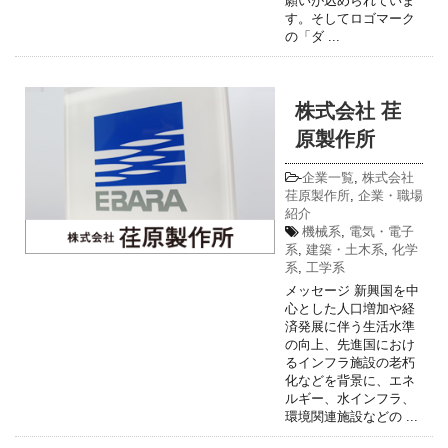
願いが込められていま
す。そしてロゴマーク
の「ダ ...
株式会社 荏
原製作所
-
企業一覧
,
株式会社
荏原製作所
,
企業・職場
紹介
機械系
,
電気・電子
系
,
建築・土木系
,
化学
系
,
工学系
メッセージ 新興国を中
心とした人口増加や経
済発展に伴う生活水準
の向上、先進国におけ
るインフラ施設の老朽
化などを背景に、エネ
ルギー、水インフラ、
環境関連施設などの ...