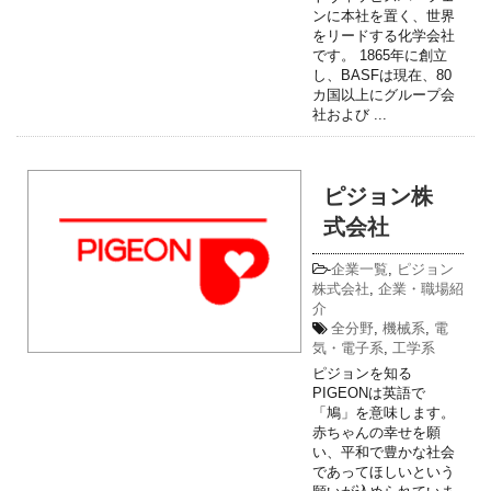
ンに本社を置く、世界
をリードする化学会社
です。 1865年に創立
し、BASFは現在、80
カ国以上にグループ会
社および ...
ピジョン株
式会社
-
企業一覧
,
ピジョン
株式会社
,
企業・職場紹
介
全分野
,
機械系
,
電
気・電子系
,
工学系
ピジョンを知る
PIGEONは英語で
「鳩」を意味します。
赤ちゃんの幸せを願
い、平和で豊かな社会
であってほしいという