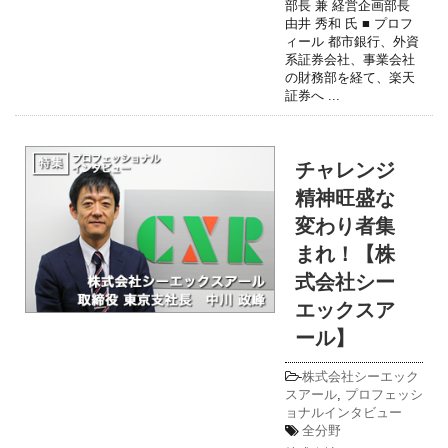
部長 兼 経営企画部長
由井 秀和 氏 ■ プロフ
ィール 都市銀行、外資
系証券会社、事業会社
の財務部を経て、楽天
証券へ ...
チャレンジ
精神旺盛な
変わり者集
まれ！【株
式会社シー
エックスア
ール】
-
株式会社シーエック
スアール
,
プロフェッシ
ョナルインタビュー
全分野