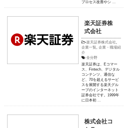
プロセス改善やシ ...
楽天証券株
式会社
-
楽天証券株式会社
,
企業一覧
,
企業・職場紹
介
全分野
楽天証券は、Eコマー
ス、Fintech、デジタル
コンテンツ、通信な
ど、70を超えるサービ
スを展開する楽天グル
ープのインターネット
証券会社です。1999年
に日本初 ...
株式会社コ