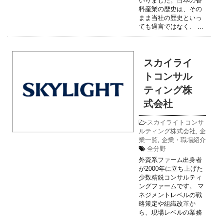
いりました。日本の香
料産業の歴史は、その
まま当社の歴史といっ
ても過言ではなく、 ...
スカイライ
トコンサル
ティング株
式会社
-
スカイライトコンサ
ルティング株式会社
,
企
業一覧
,
企業・職場紹介
全分野
外資系ファーム出身者
が2000年に立ち上げた
少数精鋭コンサルティ
ングファームです。 マ
ネジメントレベルの戦
略策定や組織改革か
ら、現場レベルの業務