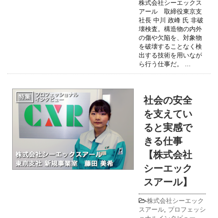
株式会社シーエックス
アール 取締役東京支
社長 中川 政峰 氏 非破
壊検査。構造物の内外
の傷や欠陥を、対象物
を破壊することなく検
出する技術を用いなが
ら行う仕事だ。 ...
社会の安全
を支えてい
ると実感で
きる仕事
【株式会社
シーエック
スアール】
-
株式会社シーエック
スアール
,
プロフェッシ