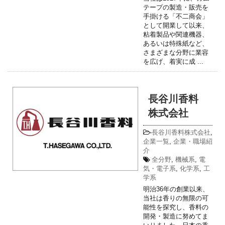
テープの製造・販売を
手掛ける「不二商会」
として開業して以来、
粘着製品や関連機器、
あるいは特殊紙など、
さまざまな分野に業容
を広げ、着実に成 ...
長谷川香料
株式会社
-
長谷川香料株式会社
,
企業一覧
,
企業・職場紹
介
全分野
,
機械系
,
電
気・電子系
,
化学系
,
工
学系
明治36年の創業以来、
当社は香りの無限の可
能性を探究し、香料の
開発・製造に努めてま