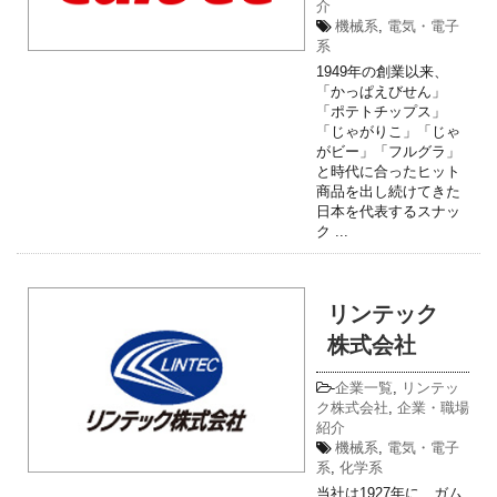
介
機械系
,
電気・電子
系
1949年の創業以来、
「かっぱえびせん」
「ポテトチップス」
「じゃがりこ」「じゃ
がビー」「フルグラ」
と時代に合ったヒット
商品を出し続けてきた
日本を代表するスナッ
ク ...
リンテック
株式会社
-
企業一覧
,
リンテッ
ク株式会社
,
企業・職場
紹介
機械系
,
電気・電子
系
,
化学系
当社は1927年に、ガム