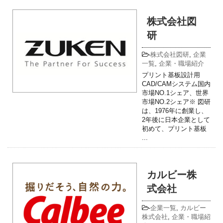
株式会社図
研
-
株式会社図研
,
企業
一覧
,
企業・職場紹介
プリント基板設計用
CAD/CAMシステム国内
市場NO.1シェア、世界
市場NO.2シェア※ 図研
は、1976年に創業し、
2年後に日本企業として
初めて、プリント基板
...
カルビー株
式会社
-
企業一覧
,
カルビー
株式会社
,
企業・職場紹