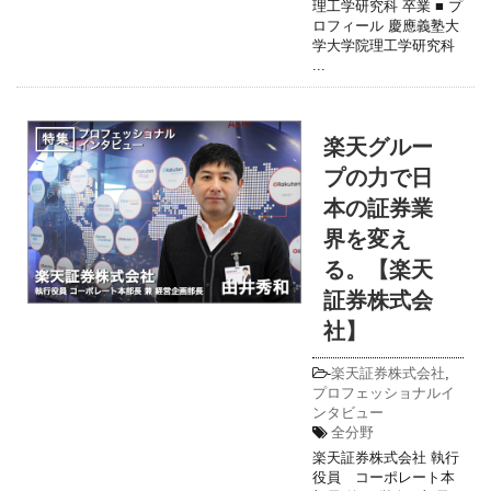
理工学研究科 卒業 ■ プ
ロフィール 慶應義塾大
学大学院理工学研究科
...
楽天グルー
プの力で日
本の証券業
界を変え
る。【楽天
証券株式会
社】
-
楽天証券株式会社
,
プロフェッショナルイ
ンタビュー
全分野
楽天証券株式会社 執行
役員 コーポレート本