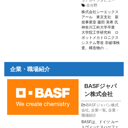
ョナルインタビュー
全分野
株式会社シーエックス
アール 東京支社 新
規事業室 藤田 美希 氏
神奈川工科大学卒業
大学院工学研究科 ロ
ボットメカトロニクス
システム専攻 非破壊検
査。構造物の ...
企業・職場紹介
BASFジャパ
ン株式会社
-
BASFジャパン株式
会社
,
企業一覧
,
企業・
職場紹介
BASFは、ドイツ ルー
トヴィッヒスハーフェ