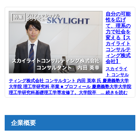
自分の可能
性を広げ
て、理系の
力で社会を
変える【ス
カイライト
コンサルテ
ィング株式
会社】
スカイライ
ト コンサル
ティング株式会社 コンサルタント 内田 英幸 氏 慶應義塾大学
大学院 理工学研究科 卒業 ■ プロフィール 慶應義塾大学大学院
理工学研究科基礎理工学専攻修了。大学院卒 ... 続きを読む
企業概要