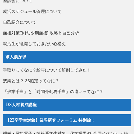
座談会について
就活スケジュール管理について
自己紹介について
面接対策③ [幼少期面接] 攻略と自己分析
就活生が意識しておきたい心構え
求人票探求
手取りってなに？給与について解剖してみた！
残業とは？ 36協定ってなに？
「残業手当」と「時間外勤務手当」の違いってなに？
DX人材養成講座
【23卒学生対象】業界研究フォーラム 特別編！
機械・電気電子・情報系学生対象 化学業界4社合同イベント ＜終