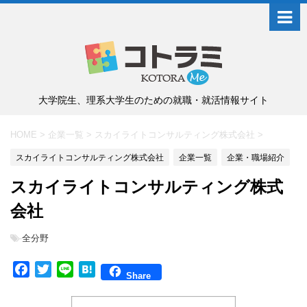
大学院生、理系大学生のための就職・就活情報サイト
HOME
>
企業一覧
>
スカイライトコンサルティング株式会社
>
スカイライトコンサルティング株式会社
企業一覧
企業・職場紹介
スカイライトコンサルティング株式
会社
-
全分野
F
T
L
H
Share
a
w
i
a
c
i
n
t