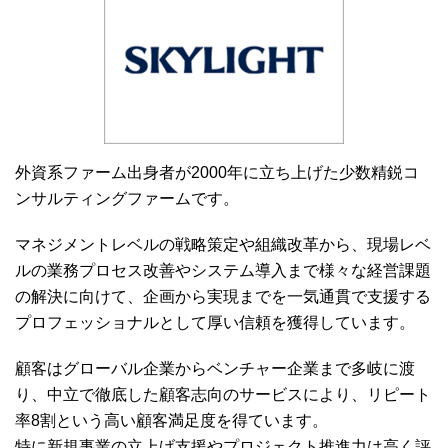
e
t
e
e
b
t
n
o
e
a
o
r
k
外資系ファーム出身者が2000年に立ち上げた少数精鋭コ
ンサルティングファームです。
マネジメントレベルの戦略策定や組織改革から、現場レベ
ルの業務プロセス改善やシステム導入まで様々な経営課題
の解決に向けて、企画から実現までを一気通貫で支援する
プロフェッショナルとして厚い信頼を獲得しています。
顧客はグローバル企業からベンチャー企業まで多岐に渡
り、中立で徹底した顧客志向のサービスにより、リピート
率8割という高い顧客満足度を得ています。
特に新規事業の立上げ支援やプロジェクト推進力は高く評