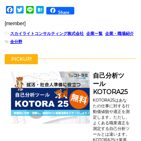
F
T
L
H
Share
a
w
i
a
[member]
c
i
n
t
e
t
e
e
-
スカイライトコンサルティング株式会社
,
企業一覧
,
企業・職場紹介
b
t
n
-
全分野
o
e
a
o
r
PICKUP!
k
自己分析ツ
ール
KOTORA25
KOTORA25はあな
たの仕事に対する行
動価値観や適正を測
定します。ただし、
よくある職業適正を
測定する自己分析ツ
ールとは違います。
KOTORA25は業界