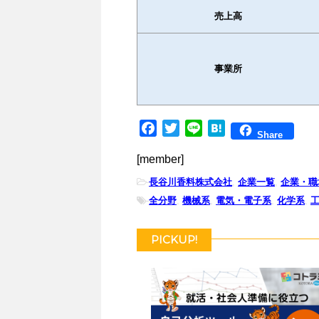
売上高
事業所
F
T
L
H
Share
a
w
i
a
[member]
c
i
n
t
e
t
e
e
-
長谷川香料株式会社
,
企業一覧
,
企業・職
b
t
n
-
全分野
,
機械系
,
電気・電子系
,
化学系
,
o
e
a
o
r
PICKUP!
k