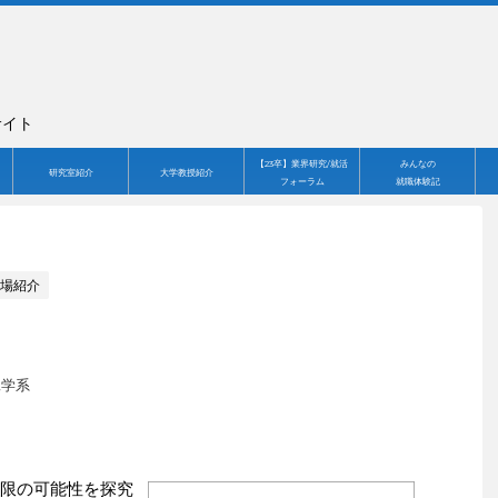
サイト
【23卒】業界研究/就活
みんなの
研究室紹介
大学教授紹介
フォーラム
就職体験記
場紹介
工学系
無限の可能性を探究