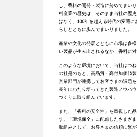
e
t
e
e
し、香料の開発・製造に努めてまいり
b
t
n
料産業の歴史は、そのまま当社の歴史
o
e
a
はなく、100年を超える時代の変遷に
o
r
らしとともに歩んでまいりました。
k
産業や文化の発展とともに市場は多様
い製品が生み出されるなか、香料に対
このような環境において、当社はつね
の社是のもと、高品質・高付加価値製
営業部門が連携してお客さまの課題を
長年にわたり培ってきた製造ノウハウ
づくりに取り組んでいます。
また、「香料の安全性」を重視した品
す。「環境保全」に配慮したさまざま
取組みとして、お客さまの信頼に繋が