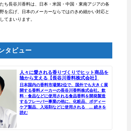
たち長谷川香料は、日本・米国・中国・東南アジアの各
野を広げ、日本のメーカーならではのきめ細かい対応と
してまいります。
ンタビュー
人々に愛される香りづくりでヒット商品を
陰から支える【長谷川香料株式会社】
日本国内の香料市場第2位で、国外でも大きく展
開する香料メーカーの長谷川香料株式会社。飲
料・食品などに使用される食品香料を開発製造
するフレーバー事業の他に、化粧品、ボディー
ケア製品、入浴剤などに使用される ... 続きを
読む