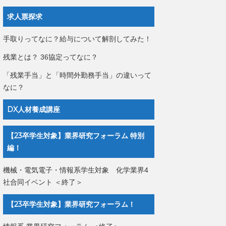
求人票探求
手取りってなに？給与について解剖してみた！
残業とは？ 36協定ってなに？
「残業手当」と「時間外勤務手当」の違いって
なに？
DX人材養成講座
【23卒学生対象】業界研究フォーラム 特別
編！
機械・電気電子・情報系学生対象 化学業界4
社合同イベント ＜終了＞
【23卒学生対象】業界研究フォーラム！