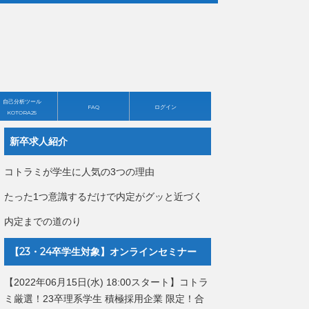
自己分析ツール
FAQ
ログイン
KOTORA25
新卒求人紹介
コトラミが学生に人気の3つの理由
たった1つ意識するだけで内定がグッと近づく
内定までの道のり
【23・24卒学生対象】オンラインセミナー
【2022年06月15日(水) 18:00スタート】コトラ
ミ厳選！23卒理系学生 積極採用企業 限定！合