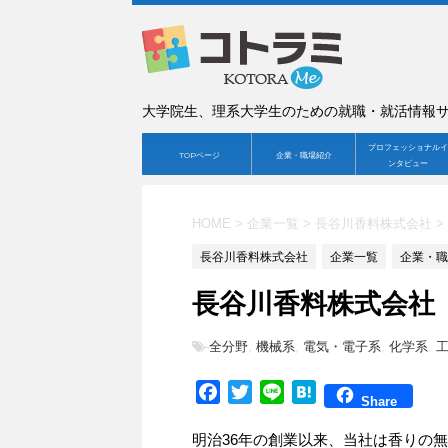
大学院生、理系大学生のための就職・就活情報
プロフェッショナルイ
TOPページ
企業・職場紹介
ンタビュー
HOME
>
企業一覧
>
長谷川香料株式会社
>
長谷川香料株式会社
企業一覧
企業・職
長谷川香料株式会社
-
全分野
,
機械系
,
電気・電子系
,
化学系
,
F
T
L
H
Share
a
w
i
a
明治36年の創業以来、当社は香りの
c
i
n
t