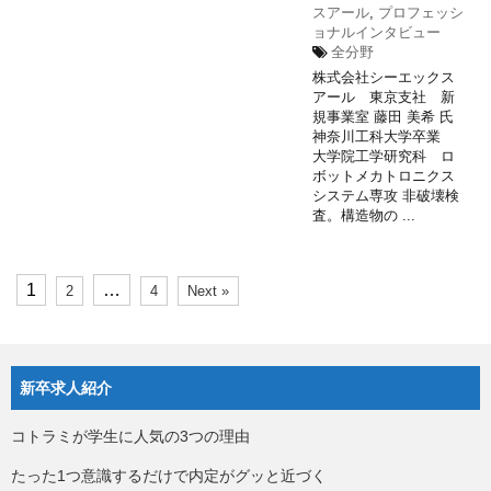
スアール
,
プロフェッシ
ョナルインタビュー
全分野
株式会社シーエックス
アール 東京支社 新
規事業室 藤田 美希 氏
神奈川工科大学卒業
大学院工学研究科 ロ
ボットメカトロニクス
システム専攻 非破壊検
査。構造物の ...
1
…
2
4
Next »
新卒求人紹介
コトラミが学生に人気の3つの理由
たった1つ意識するだけで内定がグッと近づく