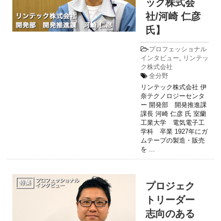
ック株式会
社/河崎 仁彦
氏】
-
プロフェッショナル
インタビュー
,
リンテッ
ク株式会社
全分野
リンテック株式会社 伊
奈テクノロジーセンタ
ー 開発部 開発推進課
課長 河崎 仁彦 氏 室蘭
工業大学 電気電子工
学科 卒業 1927年にガ
ムテープの製造・販売
を ...
プロジェク
トリーダー
志向のある