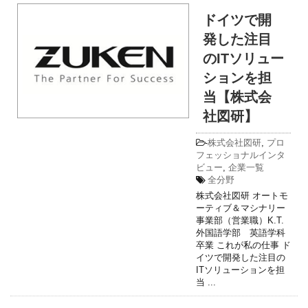
ドイツで開
発した注目
のITソリュー
ションを担
当【株式会
社図研】
-
株式会社図研
,
プロ
フェッショナルインタ
ビュー
,
企業一覧
全分野
株式会社図研 オートモ
ーティブ＆マシナリー
事業部（営業職）K.T.
外国語学部 英語学科
卒業 これが私の仕事 ド
イツで開発した注目の
ITソリューションを担
当 ...