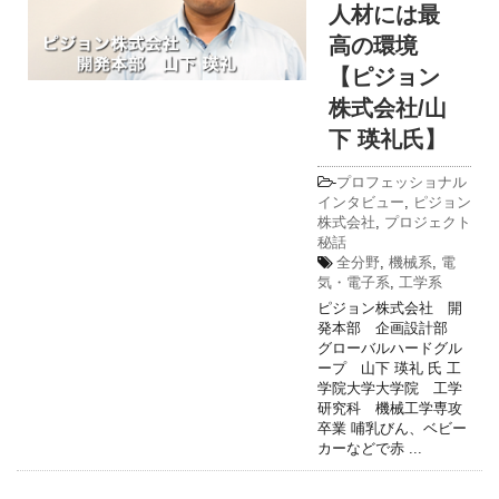
人材には最
高の環境
【ピジョン
株式会社/山
下 瑛礼氏】
-
プロフェッショナル
インタビュー
,
ピジョン
株式会社
,
プロジェクト
秘話
全分野
,
機械系
,
電
気・電子系
,
工学系
ピジョン株式会社 開
発本部 企画設計部
グローバルハードグル
ープ 山下 瑛礼 氏 工
学院大学大学院 工学
研究科 機械工学専攻
卒業 哺乳びん、ベビー
カーなどで赤 ...