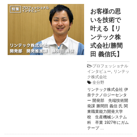
お客様の思
いを技術で
叶える【リ
ンテック株
式会社/勝間
田 義信氏】
-
プロフェッショナル
インタビュー
,
リンテッ
ク株式会社
全分野
リンテック株式会社 伊
奈テクノロジーセンタ
ー 開発部 先端技術開
発課 勝間田 義信 氏 関
東職業能力開発大学
校 生産機械システム
科 卒業 1927年にガム
テープ ...