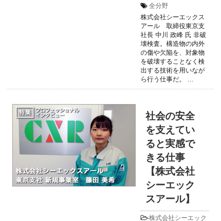
全分野
株式会社シーエックス
アール 取締役東京支
社長 中川 政峰 氏 非破
壊検査。構造物の内外
の傷や欠陥を、対象物
を破壊することなく検
出する技術を用いなが
ら行う仕事だ。 ...
社会の安全
を支えてい
ると実感で
きる仕事
【株式会社
シーエック
スアール】
-
株式会社シーエック