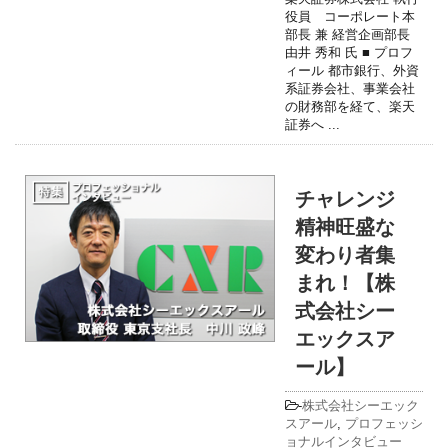
役員 コーポレート本
部長 兼 経営企画部長
由井 秀和 氏 ■ プロフ
ィール 都市銀行、外資
系証券会社、事業会社
の財務部を経て、楽天
証券へ ...
チャレンジ
精神旺盛な
変わり者集
まれ！【株
式会社シー
エックスア
ール】
-
株式会社シーエック
スアール
,
プロフェッシ
ョナルインタビュー