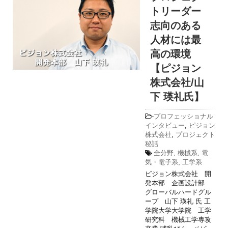
トリーダー
志向のある
人材には最
高の環境
【ピジョン
株式会社/山
下 瑛礼氏】
-
プロフェッショナル
インタビュー
,
ピジョン
株式会社
,
プロジェクト
秘話
全分野
,
機械系
,
電
気・電子系
,
工学系
ピジョン株式会社 開
発本部 企画設計部
グローバルハードグル
ープ 山下 瑛礼 氏 工
学院大学大学院 工学
研究科 機械工学専攻