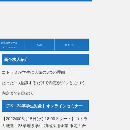
自己分析ツール
FAQ
ログイン
KOTORA25
新卒求人紹介
コトラミが学生に人気の3つの理由
たった1つ意識するだけで内定がグッと近づく
内定までの道のり
【23・24卒学生対象】オンラインセミナー
【2022年06月15日(水) 18:00スタート】コトラ
ミ厳選！23卒理系学生 積極採用企業 限定！合