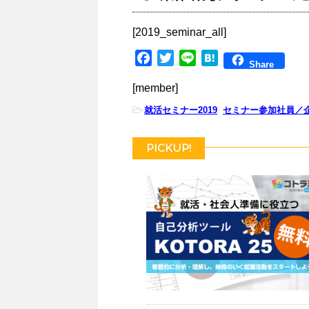
[2019_seminar_all]
F
T
L
H
Share
a
w
i
a
[member]
c
i
n
t
e
t
e
e
-
就活セミナー2019
,
セミナー参加社員／
b
t
n
o
e
a
PICKUP!
o
r
k