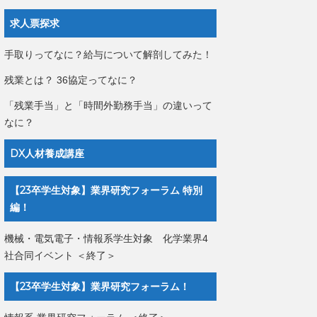
求人票探求
手取りってなに？給与について解剖してみた！
残業とは？ 36協定ってなに？
「残業手当」と「時間外勤務手当」の違いって
なに？
DX人材養成講座
【23卒学生対象】業界研究フォーラム 特別
編！
機械・電気電子・情報系学生対象 化学業界4
社合同イベント ＜終了＞
【23卒学生対象】業界研究フォーラム！