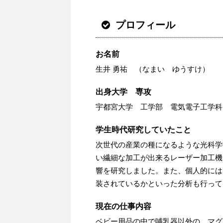
b
t
n
o
e
a
プロフィール
o
r
k
お名前
生井 勇祐 （なまい ゆうすけ）
出身大学 専攻
宇都宮大学 工学部 電気電子工学科
学生時代研究していたこと
次世代の産業の種になるような光科学
い繊細な加工が出来るレーザー加工機
響を研究しました。また、個人的には
装されているかといった分析も行って
現在の仕事内容
ベビー用品の中で哺乳器以外の、マグ