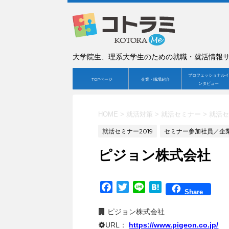
大学院生、理系大学生のための就職・就活情報
プロフェッショナルイ
TOPページ
企業・職場紹介
ンタビュー
HOME
>
就活対策
>
就活セミナー
>
就活セ
就活セミナー2019
セミナー参加社員／企
ピジョン株式会社
F
T
L
H
Share
a
w
i
a
c
i
n
t
ピジョン株式会社
e
t
e
e
URL：
https://www.pigeon.co.jp/