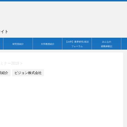
サイト
【23卒】業界研究/就活
みんなの
研究室紹介
大学教授紹介
フォーラム
就職体験記
ミナー2019
>
業紹介
ピジョン株式会社