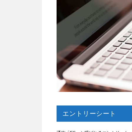
b
t
n
o
e
a
o
r
k
エントリーシート