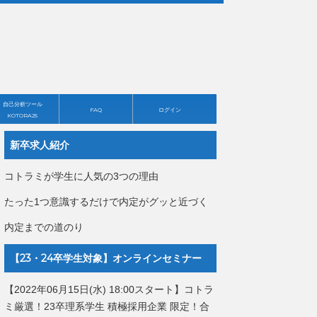
自己分析ツール
FAQ
ログイン
KOTORA25
新卒求人紹介
コトラミが学生に人気の3つの理由
たった1つ意識するだけで内定がグッと近づく
内定までの道のり
【23・24卒学生対象】オンラインセミナー
【2022年06月15日(水) 18:00スタート】コトラ
ミ厳選！23卒理系学生 積極採用企業 限定！合