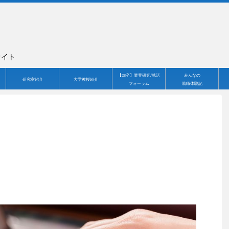
サイト
【23卒】業界研究/就活
みんなの
研究室紹介
大学教授紹介
フォーラム
就職体験記