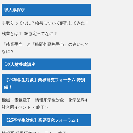
求人票探求
手取りってなに？給与について解剖してみた！
残業とは？ 36協定ってなに？
「残業手当」と「時間外勤務手当」の違いって
なに？
DX人材養成講座
【23卒学生対象】業界研究フォーラム 特別
編！
機械・電気電子・情報系学生対象 化学業界4
社合同イベント ＜終了＞
【23卒学生対象】業界研究フォーラム！