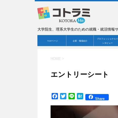
大学院生、理系大学生のための就職・就活情報
プロフェッショナルイ
TOPページ
企業・職場紹介
ンタビュー
HOME
>
エントリーシート
F
T
L
H
Share
a
w
i
a
c
i
n
t
e
t
e
e