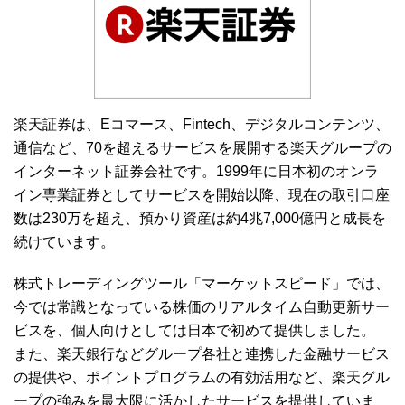
b
t
n
o
e
a
o
r
k
楽天証券は、Eコマース、Fintech、デジタルコンテンツ、
通信など、70を超えるサービスを展開する楽天グループの
インターネット証券会社です。1999年に日本初のオンラ
イン専業証券としてサービスを開始以降、現在の取引口座
数は230万を超え、預かり資産は約4兆7,000億円と成長を
続けています。
株式トレーディングツール「マーケットスピード」では、
今では常識となっている株価のリアルタイム自動更新サー
ビスを、個人向けとしては日本で初めて提供しました。
また、楽天銀行などグループ各社と連携した金融サービス
の提供や、ポイントプログラムの有効活用など、楽天グル
ープの強みを最大限に活かしたサービスを提供していま