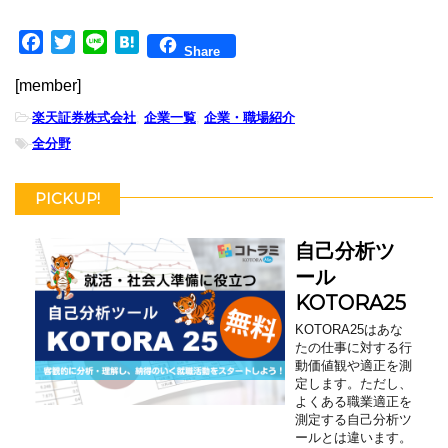
F
T
L
H
Share
a
w
i
a
[member]
c
i
n
t
e
t
e
e
-
楽天証券株式会社
,
企業一覧
,
企業・職場紹介
b
t
n
-
全分野
o
e
a
o
r
PICKUP!
k
自己分析ツ
ール
KOTORA25
KOTORA25はあな
たの仕事に対する行
動価値観や適正を測
定します。ただし、
よくある職業適正を
測定する自己分析ツ
ールとは違います。