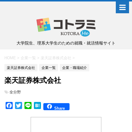
大学院生、理系大学生のための就職・就活情報サイト
HOME
>
企業一覧
>
楽天証券株式会社
>
楽天証券株式会社
企業一覧
企業・職場紹介
楽天証券株式会社
-
全分野
F
T
L
H
Share
a
w
i
a
c
i
n
t
e
t
e
e