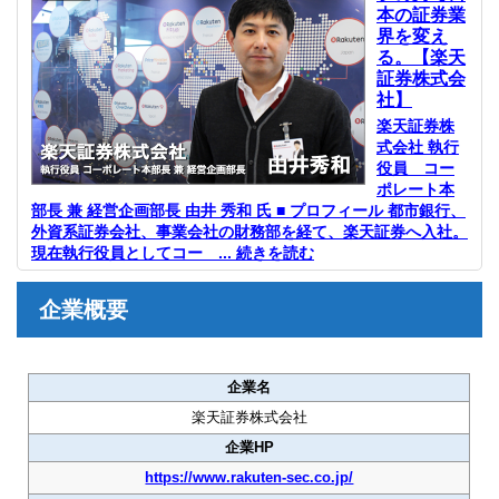
本の証券業
界を変え
る。【楽天
証券株式会
社】
楽天証券株
式会社 執行
役員 コー
ポレート本
部長 兼 経営企画部長 由井 秀和 氏 ■ プロフィール 都市銀行、
外資系証券会社、事業会社の財務部を経て、楽天証券へ入社。
現在執行役員としてコー ... 続きを読む
企業概要
企業名
楽天証券株式会社
企業HP
https://www.rakuten-sec.co.jp/