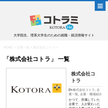
大学院生、理系大学生のための就職・就活情報サイト
HOME
>
企業一覧
>
株式会社コトラ
>
「株式会社コトラ」 一覧
株式会社コ
トラ
-
株式会社コトラ
,
企
業一覧
,
企業・職場紹介
かつて、所属していた
企業で、人が変わった