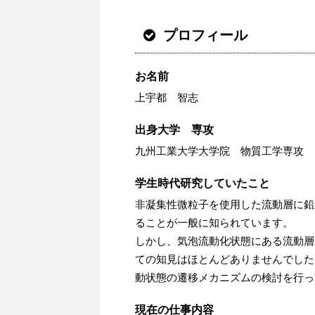
b
t
n
o
e
a
プロフィール
o
r
k
お名前
上宇都 智志
出身大学 専攻
九州工業大学大学院 物質工学専攻
学生時代研究していたこと
非凝集性微粒子を使用した流動層に鉛
ることが一般に知られています。
しかし、気泡流動化状態にある流動層
ての知見はほとんどありませんでした
動状態の遷移メカニズムの検討を行っ
現在の仕事内容