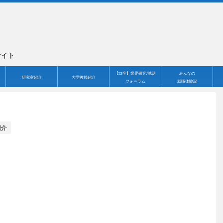
サイト
【23卒】業界研究/就活
みんなの
研究室紹介
大学教授紹介
フォーラム
就職体験記
紹介