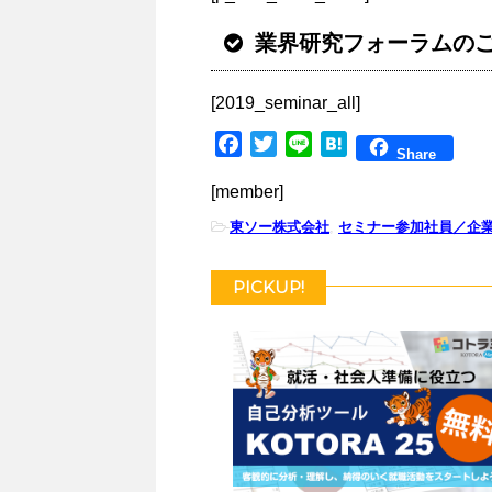
業界研究フォーラムの
[2019_seminar_all]
F
T
L
H
Share
a
w
i
a
[member]
c
i
n
t
e
t
e
e
-
東ソー株式会社
,
セミナー参加社員／企
b
t
n
o
e
a
PICKUP!
o
r
k