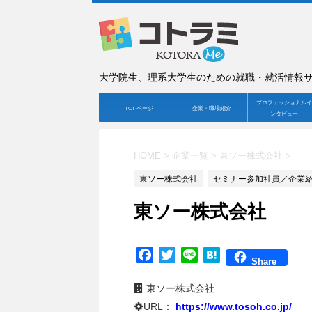
大学院生、理系大学生のための就職・就活情報
プロフェッショナルイ
TOPページ
企業・職場紹介
ンタビュー
HOME
>
企業一覧
>
東ソー株式会社
>
東ソー株式会社
セミナー参加社員／企業
東ソー株式会社
F
T
L
H
Share
a
w
i
a
c
i
n
t
東ソー株式会社
e
t
e
e
URL：
https://www.tosoh.co.jp/