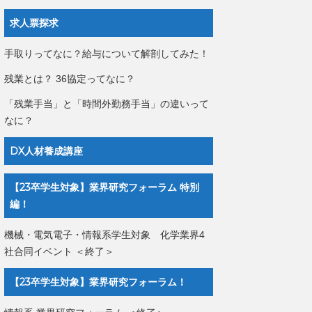
求人票探求
手取りってなに？給与について解剖してみた！
残業とは？ 36協定ってなに？
「残業手当」と「時間外勤務手当」の違いって
なに？
DX人材養成講座
【23卒学生対象】業界研究フォーラム 特別
編！
機械・電気電子・情報系学生対象 化学業界4
社合同イベント ＜終了＞
【23卒学生対象】業界研究フォーラム！