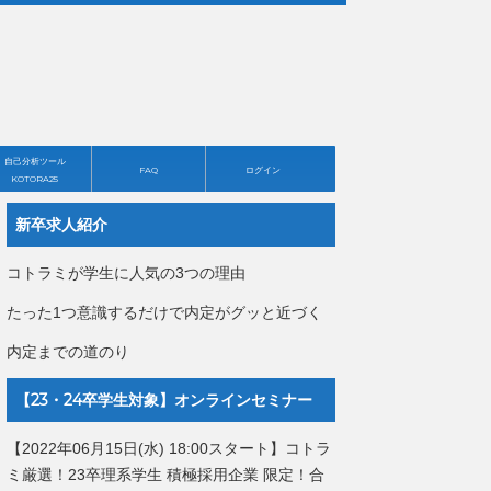
自己分析ツール
FAQ
ログイン
KOTORA25
新卒求人紹介
コトラミが学生に人気の3つの理由
たった1つ意識するだけで内定がグッと近づく
内定までの道のり
【23・24卒学生対象】オンラインセミナー
【2022年06月15日(水) 18:00スタート】コトラ
ミ厳選！23卒理系学生 積極採用企業 限定！合