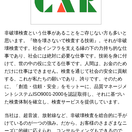
o
e
a
o
r
k
非破壊検査という仕事があることをご存じない方も多いと
思います。『物を壊さないで検査する技術』。それが非破
壊検査です。社会インフラを支える縁の下の力持ち的な仕
事であり、社会には絶対に必要な仕事です。技術を身に付
けて、世の中の役に立てる仕事です。人間は、お金のため
だけに仕事はできません。検査を通じて社会の安全に貢献
する、これが私たちの願いであり、誇りです。そのため
に、「創造・信頼・安全」をモットーに、品質マネージメ
ントシステムISO9001-2000を認証取得し、それに基づい
た検査体制を確立し、検査サービスを提供しています。
当社は、超音波、放射線など、非破壊検査を総合的に手が
けているのが一つの強み。だから、お客様のさまざまなニ
ーズに的確に応えられ、コンサルティングもできるので