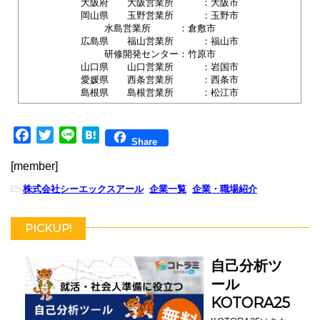
大阪府 大阪営業所 ：大阪市
岡山県 玉野営業所 ：玉野市
水島営業所 ：倉敷市
広島県 福山営業所 ：福山市
研修開発センター：竹原市
山口県 山口営業所 ：岩国市
愛媛県 西条営業所 ：西条市
島根県 島根営業所 ：松江市
F
T
L
H
Share
a
w
i
a
[member]
c
i
n
t
e
t
e
e
-
株式会社シーエックスアール
,
企業一覧
,
企業・職場紹介
b
t
n
o
e
a
PICKUP!
o
r
k
自己分析ツ
ール
KOTORA25