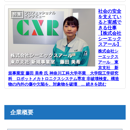
社会の安全
を支えてい
ると実感で
きる仕事
【株式会社
シーエック
スアール】
株式会社シ
ーエックス
アール 東
京支社 新
規事業室 藤田 美希 氏 神奈川工科大学卒業 大学院工学研究
科 ロボットメカトロニクスシステム専攻 非破壊検査。構造
物の内外の傷や欠陥を、対象物を破壊 ... 続きを読む
企業概要