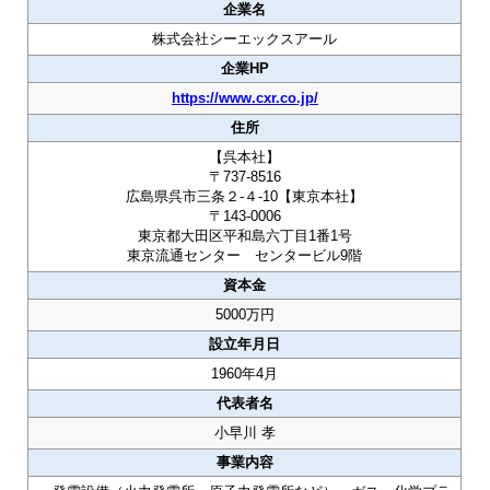
企業名
株式会社シーエックスアール
企業HP
https://www.cxr.co.jp/
住所
【呉本社】
〒737-8516
広島県呉市三条２-４-10【東京本社】
〒143-0006
東京都大田区平和島六丁目1番1号
東京流通センター センタービル9階
資本金
5000万円
設立年月日
1960年4月
代表者名
小早川 孝
事業内容