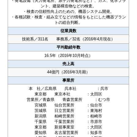
・発電設備（火力発電所、原子力発電所など）、ガス、化学プラ
ント、建築構造物などの検査。
・検査の信頼性向上のための、機器システム開発。
・各種試験・検査・組み立てなどの情報をもとにした機器プラン
トの総合判断。
従業員数
技術系／311名 事務系／32名（2016年4月現在）
平均勤続年数
16.5年（2016年10月時点）
売上高
44億円（2016年3月期）
事業所
本 社／広島県 呉本社 ：呉市
東京都 東京本社 ：太田区
営業所／青森県 青森営業所 ：むつ市
宮城県 仙台営業所 ：仙台市
茨城県 日立営業所 ：東海村
新潟県 柏崎営業所 ：柏崎市
千葉県 千葉営業所 ：市原市
東京都 新規事業室 ：大田区
愛知県 名古屋営業所 ：知多市