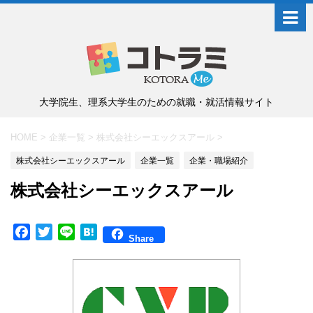
大学院生、理系大学生のための就職・就活情報サイト
HOME
>
企業一覧
>
株式会社シーエックスアール
>
株式会社シーエックスアール
企業一覧
企業・職場紹介
株式会社シーエックスアール
F
T
L
H
Share
a
w
i
a
c
i
n
t
e
t
e
e
b
t
n