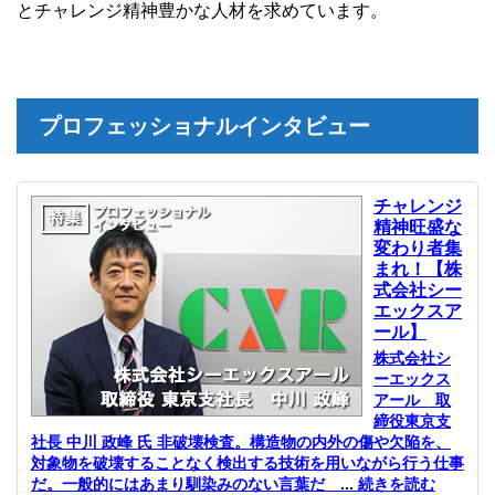
とチャレンジ精神豊かな人材を求めています。
プロフェッショナルインタビュー
チャレンジ
精神旺盛な
変わり者集
まれ！【株
式会社シー
エックスア
ール】
株式会社シ
ーエックス
アール 取
締役東京支
社長 中川 政峰 氏 非破壊検査。構造物の内外の傷や欠陥を、
対象物を破壊することなく検出する技術を用いながら行う仕事
だ。一般的にはあまり馴染みのない言葉だ ... 続きを読む