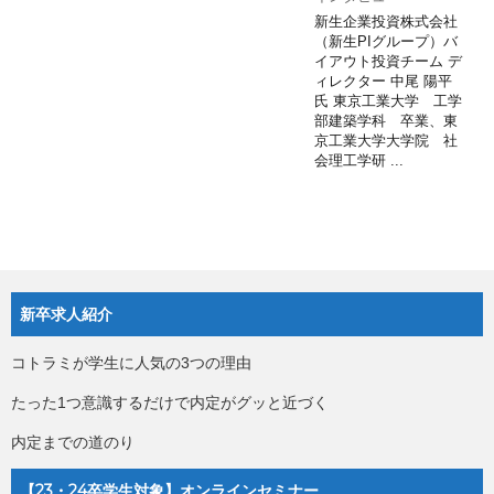
新生企業投資株式会社
（新生PIグループ）バ
イアウト投資チーム デ
ィレクター 中尾 陽平
氏 東京工業大学 工学
部建築学科 卒業、東
京工業大学大学院 社
会理工学研 ...
新卒求人紹介
コトラミが学生に人気の3つの理由
たった1つ意識するだけで内定がグッと近づく
内定までの道のり
【23・24卒学生対象】オンラインセミナー