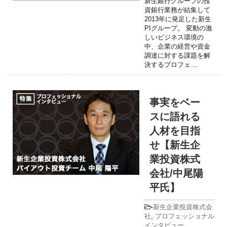
新生銀行グループの投
資銀行業務が結集して
2013年に発足した新生
PIグループ。 変動の激
しいビジネス環境の
中、企業の経営や資金
調達に対する課題を解
決するプロフェ ...
事実をベー
スに語れる
人材を目指
せ【新生企
業投資株式
会社/中尾陽
平氏】
-
新生企業投資株式会
社
,
プロフェッショナル
インタビュー