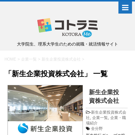
大学院生、理系大学生のための就職・就活情報サイト
HOME
>
企業一覧
>
新生企業投資株式会社
>
「新生企業投資株式会社」 一覧
新生企業投
資株式会社
-
新生企業投資株式会
社
,
企業一覧
,
企業・職
場紹介
全分野