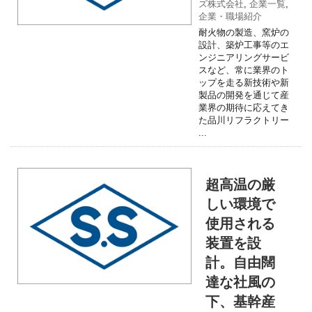
ズ株式会社
,
企業一覧
,
企業・職場紹介
耐火物の製造、窯炉の
設計、築炉工事等のエ
ンジニアリングサービ
スなど、常に業界のト
ップを走る新技術や新
製品の開発を通じて産
業界の期待に応えてき
た品川リフラクトリー
...
超高温の厳
しい環境で
使用される
装置を設
計。自由闊
達な社風の
下、基幹産