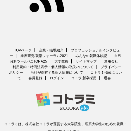
TOPページ
企業・職場紹介
プロフェッショナルインタビュ
ー
業界研究/就活フォーラム2021
みんなの就職体験記
自己
分析ツール KOTORA25
大学教授
サイトマップ
運用会社
利用規約・特商法表示・個人情報の取扱いについて
プライバシー
ポリシー
当社が保有する個人情報について
コトラミ掲載につい
て
会員登録
ログイン
コトラ 新卒採用
退会
コトラミは、
株式会社コトラ
が運営する
大学院生、理系大学生のための就職・