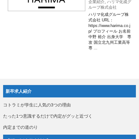
企業紹介
,
ハリマ化成グ
ループ株式会社
ハリマ化成グループ株
式会社 URL：
https://www.harima.co.j
p/ プロフィール お名前
中野 裕介 出身大学 専
攻 国立北九州工業高等
専 ...
新卒求人紹介
コトラミが学生に人気の3つの理由
たった1つ意識するだけで内定がグッと近づく
内定までの道のり