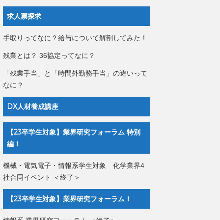
求人票探求
手取りってなに？給与について解剖してみた！
残業とは？ 36協定ってなに？
「残業手当」と「時間外勤務手当」の違いって
なに？
DX人材養成講座
【23卒学生対象】業界研究フォーラム 特別
編！
機械・電気電子・情報系学生対象 化学業界4
社合同イベント ＜終了＞
【23卒学生対象】業界研究フォーラム！