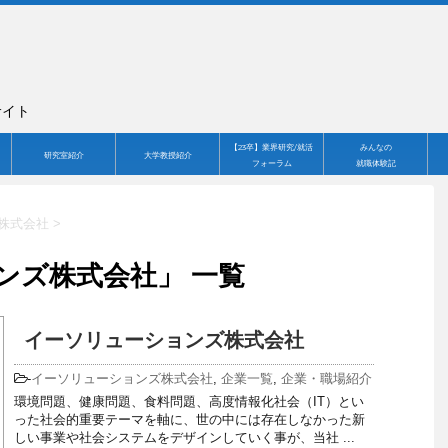
サイト
【23卒】業界研究/就活
みんなの
研究室紹介
大学教授紹介
フォーラム
就職体験記
株式会社
>
ンズ株式会社」 一覧
イーソリューションズ株式会社
-
イーソリューションズ株式会社
,
企業一覧
,
企業・職場紹介
環境問題、健康問題、食料問題、高度情報化社会（IT）とい
った社会的重要テーマを軸に、世の中には存在しなかった新
しい事業や社会システムをデザインしていく事が、当社 ...