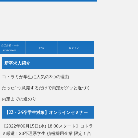
自己分析ツール
FAQ
ログイン
KOTORA25
新卒求人紹介
コトラミが学生に人気の3つの理由
たった1つ意識するだけで内定がグッと近づく
内定までの道のり
【23・24卒学生対象】オンラインセミナー
【2022年06月15日(水) 18:00スタート】コトラ
ミ厳選！23卒理系学生 積極採用企業 限定！合