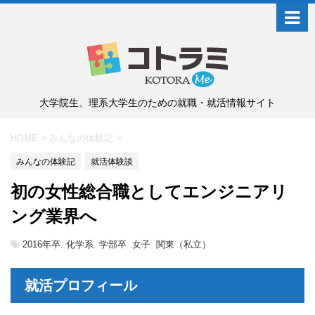
大学院生、理系大学生のための就職・就活情報サイト
HOME
>
みんなの体験記
>
みんなの体験記
就活体験談
初の女性総合職としてエンジニアリ
ング業界へ
-
2016年卒
,
化学系
,
学部卒
,
女子
,
関東（私立）
就活プロフィール